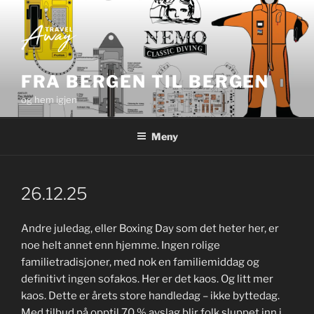
Gå
til
innhold
FRA BERGEN TIL BERGEN
og hem igjen
Meny
26.12.25
Andre juledag, eller Boxing Day som det heter her, er
noe helt annet enn hjemme. Ingen rolige
familietradisjoner, med nok en familiemiddag og
definitivt ingen sofakos. Her er det kaos. Og litt mer
kaos. Dette er årets store handledag – ikke byttedag.
Med tilbud på opptil 70 % avslag blir folk sluppet inn i