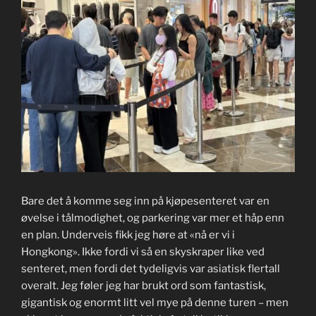
Bare det å komme seg inn på kjøpesenteret var en
øvelse i tålmodighet, og parkering var mer et håp enn
en plan. Underveis fikk jeg høre at «nå er vi i
Hongkong». Ikke fordi vi så en skyskraper like ved
senteret, men fordi det tydeligvis var asiatisk flertall
overalt. Jeg føler jeg har brukt ord som fantastisk,
gigantisk og enormt litt vel mye på denne turen – men