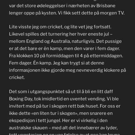
var det store ødeleggelser i nærheten av Brisbane
lenger oppe på kysten. Vi fikk sett dette på morgen TV.
Lite visste jeg om cricket, og lite vet jeg fortsatt.
Likevel spilles det turnering her hver eneste jul –
mellom England og Australia, naturligvis. Det pussige
er at det bare er én kamp, men den varer i fem dager.
Fra klokken 10 på formiddagen til 4 på ettermiddagen.
Fem dager. Én kamp. Jeg kan trygt si at denne
informasjonen ikke gjorde meg nevneverdig klokere på
cricket.
Det som i utgangspunktet så ut til å bli en litt daff
Boxing Day, tok imidlertid en uventet vending. Vi ble
invitert med på tur i skogen rett bak huset. For oss er
ikke dette «en liten tur i skogen», men snarere en
ekspedisjon i tett jungel. Her er vi virkelig i den
australske skauen – med alt det innebærer av lyder,
tett vegetasjon og en vag følelse av at noe kan krype,