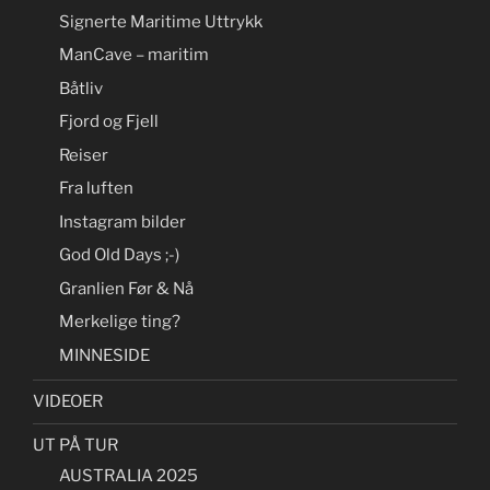
Signerte Maritime Uttrykk
ManCave – maritim
Båtliv
Fjord og Fjell
Reiser
Fra luften
Instagram bilder
God Old Days ;-)
Granlien Før & Nå
Merkelige ting?
MINNESIDE
VIDEOER
UT PÅ TUR
AUSTRALIA 2025