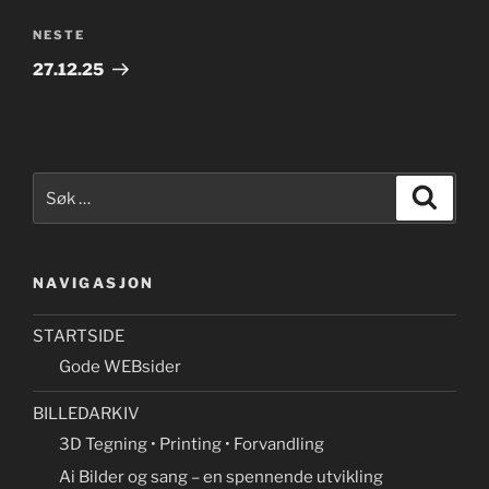
Neste
NESTE
innlegg
27.12.25
Søk
Søk
etter:
NAVIGASJON
STARTSIDE
Gode WEBsider
BILLEDARKIV
3D Tegning • Printing • Forvandling
Ai Bilder og sang – en spennende utvikling