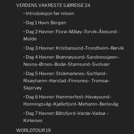
VERDENS VAKRESTE SJØREISE 24
• Introduksjon før reisen
• Dag 1 Havn: Bergen
• Dag 2 Havner: Florø–Måløy–Torvik–Ålesund–
Molde
• Dag 3 Havner: Kristiansund–Trondheim–Rørvik
• Dag 4 Havner: Brønnøysund–Sandnessjøen–
Nesna–Ørnes–Bodø–Stamsund–Svolvær
• Dag 5 Havner: Stokmarknes–Sortland–
Risøyhamn–Harstad–Finnsnes– Tromsø–
Skjervøy
• Dag 6 Havner: Hammerfest–Havøysund–
Honningsvåg–Kjøllefjord–Mehamn–Berlevåg
• Dag 7 Havner: Båtsfjord–Vardø–Vadsø –
Kirkenes
WORLDTOUR 19