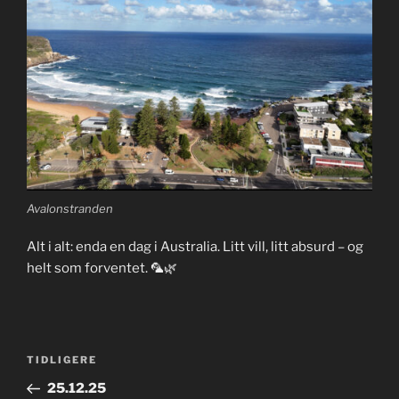
Avalonstranden
Alt i alt: enda en dag i Australia. Litt vill, litt absurd – og
helt som forventet. 🦜🌿
Innleggsnavigasjon
Forrige
TIDLIGERE
innlegg
25.12.25