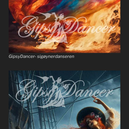
GipsyDancer- sigøynerdanseren