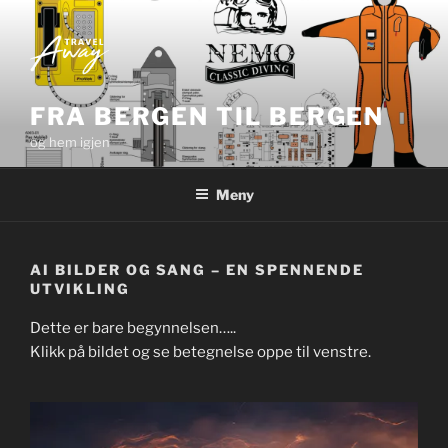
Gå
til
innhold
FRA BERGEN TIL BERGEN
og hem igjen
Meny
AI BILDER OG SANG – EN SPENNENDE
UTVIKLING
Dette er bare begynnelsen…..
Klikk på bildet og se betegnelse oppe til venstre.