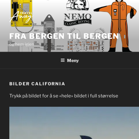
Gå
til
innhold
FRA BERGEN TIL BERGEN
og hem igjen
Meny
BILDER CALIFORNIA
Trykk på bildet for å se «hele» bildet i full størrelse