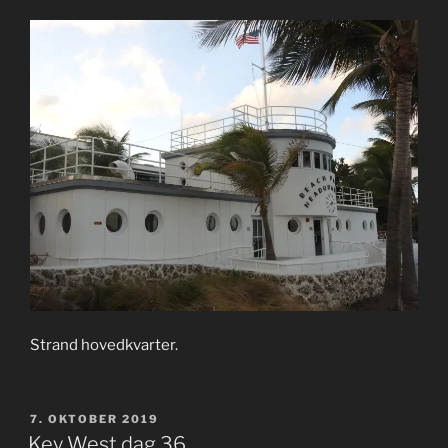
Strand hovedkvarter.
PUBLISERT
7. OKTOBER 2019
Key West dag 36