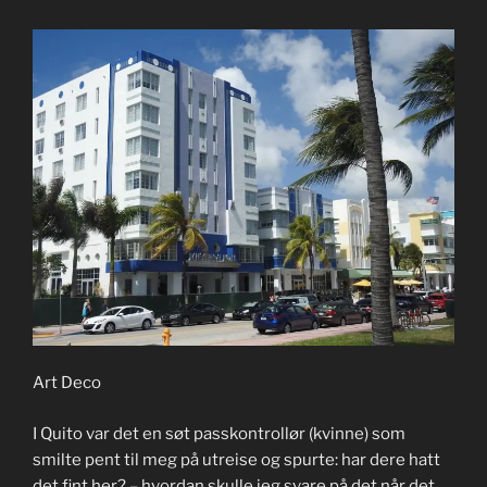
Art Deco
I Quito var det en søt passkontrollør (kvinne) som
smilte pent til meg på utreise og spurte: har dere hatt
det fint her? – hvordan skulle jeg svare på det når det