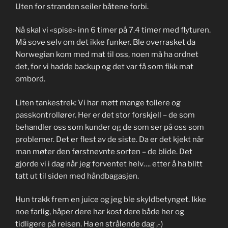
Uten for stranden seiler båtene forbi.
Nå skal vi «spise» inn 6 timer på 7.4 timer med flyturen.
Må sove selv om det ikke funker. Ble overrasket da
Norwegian kom med mat til oss, noen må ha ordnet
det, for vi hadde backup og det var få som fikk mat
ombord.
Liten tankestrek: Vi har møtt mange tollere og
passkontrollører. Her er det stor forskjell – de som
behandler oss som kunder og de som ser på oss som
problemer. Det er flest av de siste. Da er det kjekt når
man møter den førstnevnte sorten – de blide. Det
gjorde vi i dag når jeg forventet helv…. etter å ha blitt
tatt ut til siden med håndbagasjen.
Hun trakk frem en juice og jeg ble skyldbetynget. Ikke
noe farlig, håper dere har kost dere både her og
tidligere på reisen. Ha en strålende dag ,-)