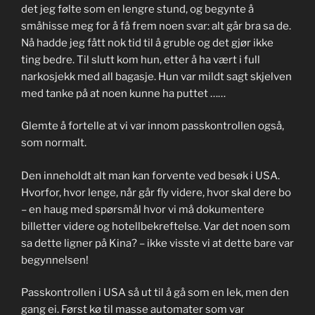
det jeg følte som en lengre stund, og begynte å
småhisse meg for å få frem noen svar: alt går bra sa de.
Nå hadde jeg fått nok tid til å gruble og det gjør ikke
ting bedre. Til slutt kom hun, etter å ha vært i full
narkosjekk med all bagasje. Hun var mildt sagt skjelven
med tanke på at noen kunne ha puttet ……
Glemte å fortelle at vi var innom passkontrollen også,
som normalt.
Den inneholdt alt man kan forvente ved besøk i USA.
Hvorfor, hvor lenge, når går fly videre, hvor skal dere bo
– en haug med spørsmål hvor vi må dokumentere
billetter videre og hotellbekreftelse. Var det noen som
sa dette ligner på Kina? – ikke visste vi at dette bare var
begynnelsen!
Passkontrollen i USA så ut til å gå som en lek, men den
gang ei. Først kø til masse automater som var