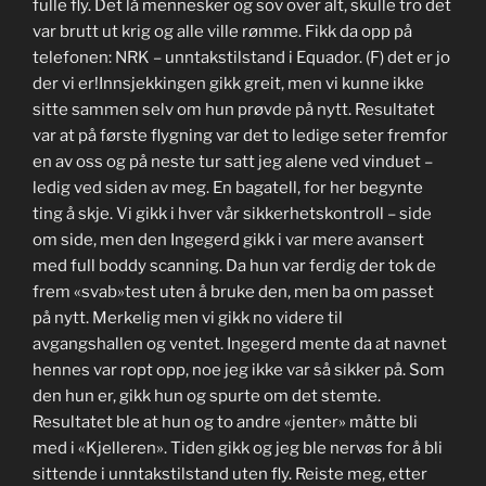
fulle fly. Det lå mennesker og sov over alt, skulle tro det
var brutt ut krig og alle ville rømme. Fikk da opp på
telefonen: NRK – unntakstilstand i Equador. (F) det er jo
der vi er!Innsjekkingen gikk greit, men vi kunne ikke
sitte sammen selv om hun prøvde på nytt. Resultatet
var at på første flygning var det to ledige seter fremfor
en av oss og på neste tur satt jeg alene ved vinduet –
ledig ved siden av meg. En bagatell, for her begynte
ting å skje. Vi gikk i hver vår sikkerhetskontroll – side
om side, men den Ingegerd gikk i var mere avansert
med full boddy scanning. Da hun var ferdig der tok de
frem «svab»test uten å bruke den, men ba om passet
på nytt. Merkelig men vi gikk no videre til
avgangshallen og ventet. Ingegerd mente da at navnet
hennes var ropt opp, noe jeg ikke var så sikker på. Som
den hun er, gikk hun og spurte om det stemte.
Resultatet ble at hun og to andre «jenter» måtte bli
med i «Kjelleren». Tiden gikk og jeg ble nervøs for å bli
sittende i unntakstilstand uten fly. Reiste meg, etter