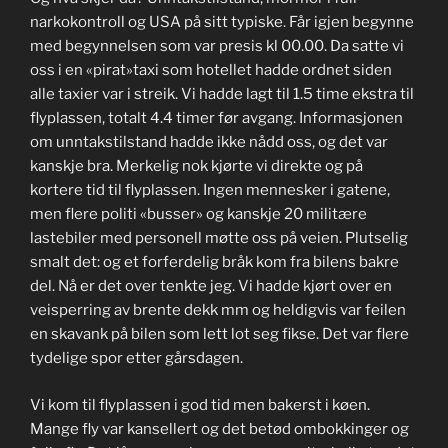
narkokontroll og USA på sitt typiske. Får igjen begynne
med begynnelsen som var presis kl 00.00. Da satte vi
oss i en «pirat»taxi som hotellet hadde ordnet siden
alle taxier var i streik. Vi hadde lagt til 1.5 time ekstra til
flyplassen, totalt 4.4 timer før avgang. Informasjonen
om unntakstilstand hadde ikke nådd oss, og det var
kanskje bra. Merkelig nok kjørte vi direkte og på
kortere tid til flyplassen. Ingen mennesker i gatene,
men flere politi «busser» og kanskje 20 militære
lastebiler med personell møtte oss på veien. Plutselig
smalt det: og et forferdelig bråk kom fra bilens bakre
del. Nå er det over tenkte jeg. Vi hadde kjørt over en
veisperring av brente dekk mm og heldigvis var feilen
en skavank på bilen som lett lot seg fikse. Det var flere
tydelige spor etter gårsdagen.
Vi kom til flyplassen i god tid men bakerst i køen.
Mange fly var kansellert og det betød ombokkinger og