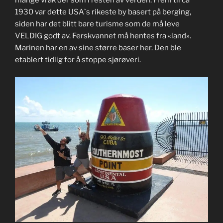
mange vrak der som i resten av verden. Frem til ca
1930 var dette USA`s rikeste by basert på berging,
siden har det blitt bare turisme som de må leve
VELDIG godt av. Ferskvannet må hentes fra «land».
Marinen har en av sine større baser her. Den ble
etablert tidlig for å stoppe sjørøveri.