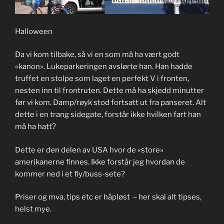
Halloween
Da vi kom tilbake, så vi en som må ha vært godt
«kanon». Lukeparkeringen avslørte han. Han hadde
truffet en stolpe som laget en perfekt V i fronten,
nesten inn til frontruten. Dette må ha skjedd minutter
før vi kom. Damp/røyk stod fortsatt ut fra panseret. Alt
dette i en trang sidegate, forstår ikke hvilken fart han
må ha hatt?
Dette er den delen av USA hvor de «store»
amerikanerne finnes. Ikke forstår jeg hvordan de
kommer ned i et fly/buss-sete?
Priser og mva, tips etc er håpløst – her skal alt tipses,
helst mye.