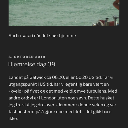
Surfin safari når det snør hjemme
PUBLISERT
5. OKTOBER 2019
Hjemreise dag 38
Landet på Gatwick ca 06.20, eller 00.20 US tid. Tar vi
utgangspunkt i US tid, har vi egentlig bare vært en
«kveld» på flyet og det med veldig mye turbulens. Med
andre ord: vi er i London uten noe søvn. Dette husket
jeg fra sist jeg dro over «dammen» denne veien og var
fast bestemt på å gjøre noe med det – det gikk bare
ikke.