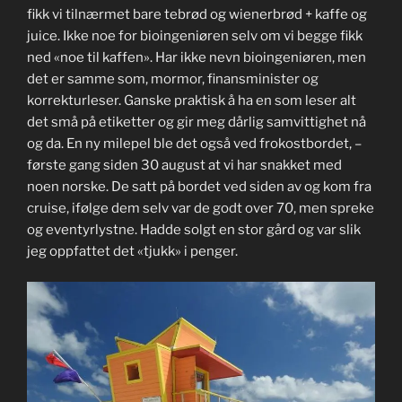
fikk vi tilnærmet bare tebrød og wienerbrød + kaffe og
juice. Ikke noe for bioingeniøren selv om vi begge fikk
ned «noe til kaffen». Har ikke nevn bioingeniøren, men
det er samme som, mormor, finansminister og
korrekturleser. Ganske praktisk å ha en som leser alt
det små på etiketter og gir meg dårlig samvittighet nå
og da. En ny milepel ble det også ved frokostbordet, –
første gang siden 30 august at vi har snakket med
noen norske. De satt på bordet ved siden av og kom fra
cruise, ifølge dem selv var de godt over 70, men spreke
og eventyrlystne. Hadde solgt en stor gård og var slik
jeg oppfattet det «tjukk» i penger.