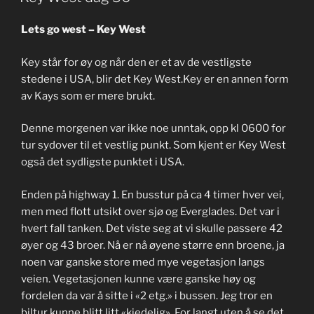
Lets go west – Key West
Key står for øy og når den er et av de vestligste
stedene i USA, blir det Key West.
Key er en annen form
av Kays som er mere brukt.
Denne morgenen var ikke noe unntak, opp kl 0600 for
tur sydover til et vestlig punkt. Som kjent er Key West
også det sydligste punktet i USA.
Enden på highway 1. En busstur på ca 4 timer hver vei,
men med flott utsikt over sjø og Everglades. Det var i
hvert fall tanken. Det viste seg at vi skulle passere 42
øyer og 43 broer. Nå er nå øyene større enn broene, ja
noen var ganske store med mye vegetasjon langs
veien. Vegetasjonen kunne være ganske høy og
fordelen da var å sitte i «2 etg.» i bussen. Jeg tror en
biltur kunne blitt litt «kjedelig». For langt uten å se det