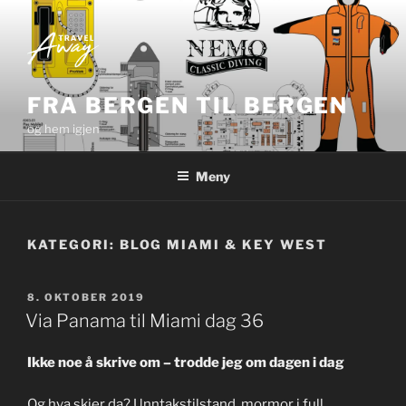
Gå
til
innhold
FRA BERGEN TIL BERGEN
og hem igjen
Meny
KATEGORI:
BLOG MIAMI & KEY WEST
PUBLISERT
8. OKTOBER 2019
Via Panama til Miami dag 36
Ikke noe å skrive om – trodde jeg om dagen i dag
Og hva skjer da? Unntakstilstand, mormor i full