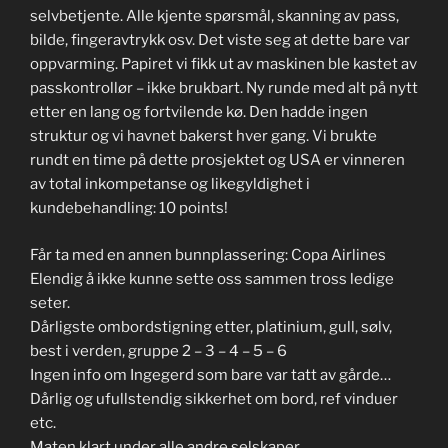
selvbetjente. Alle kjente spørsmål, skanning av pass,
bilde, fingeravtrykk osv. Det viste seg at dette bare var
oppvarming. Papiret vi fikk ut av maskinen ble kastet av
passkontrollør – ikke brukbart. Ny runde med alt på nytt
etter en lang og fortvilende kø. Den hadde ingen
struktur og vi havnet bakerst hver gang. Vi brukte
rundt en time på dette prosjektet og USA er vinneren
av total inkompetanse og likegyldighet i
kundebehandling: 10 points!
Får ta med en annen bunnplassering: Copa Airlines
Elendig å ikke kunne sette oss sammen tross ledige
seter.
Dårligste ombordstigning etter, platinium, gull, sølv,
best i verden, gruppe 2 – 3 – 4 – 5 – 6
Ingen info om Ingegerd som bare var tatt av gårde…
Dårlig og ufullstendig sikkerhet om bord, ref vinduer
etc.
Maten klart under alle andre selskaper.