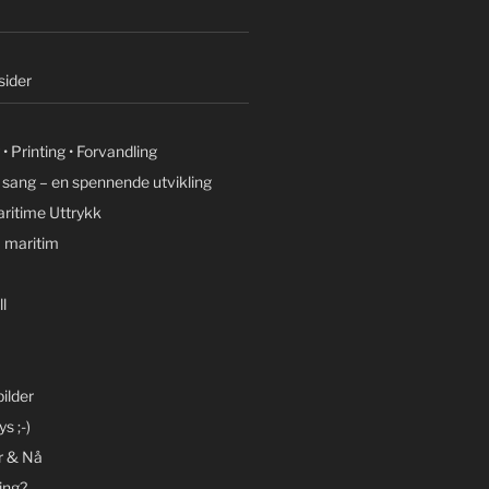
ider
• Printing • Forvandling
g sang – en spennende utvikling
ritime Uttrykk
 maritim
l
ilder
s ;-)
r & Nå
ing?