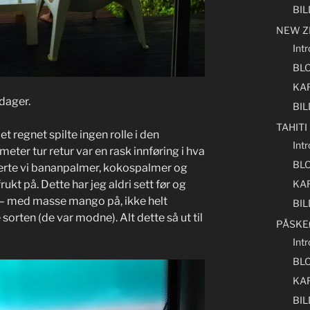
BI
NEW Z
Int
BL
KA
 dager.
BI
TAHITI
det regnet spilte ingen rolle i den
Intr
eter tur retur var en rask innføring i hva
BL
serte vi bananpalmer, kokospalmer og
kt på. Dette har jeg aldri sett før og
KA
 – med masse mango på, ikke helt
BI
sorten (de var modne). Alt dette så ut til
PÅSKE
Int
BL
KA
BI