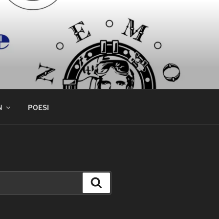
N
POESI
Søk