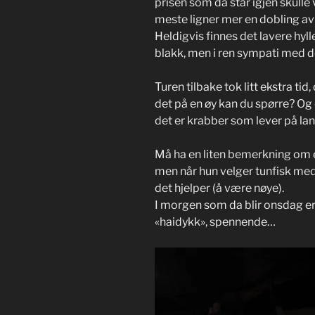
prisen som da står igjen skulle 
meste ligner mer en dobling a
Heldigvis finnes det lavere hyller
blakk, men i ren sympati med d
Turen tilbake tok litt ekstra ti
det på en øy kan du spørre? Og de
det er krabber som lever på la
Må ha en liten bemerkning om 
men når hun velger tunfisk med 
det hjelper (å være nøye).
I morgen som da blir onsdag er 
«haidykk», spennende…