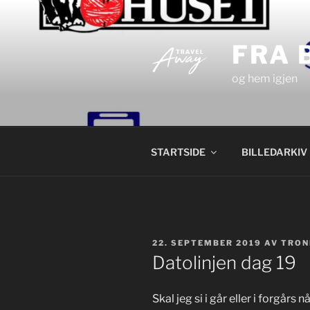
Gå
til
innhold
FRA 
og hem igjen
STARTSIDE
BILLEDARKIV
PUBLISERT
22. SEPTEMBER 2019
AV
TRON
Datolinjen dag 19
Skal jeg si i går eller i forgår