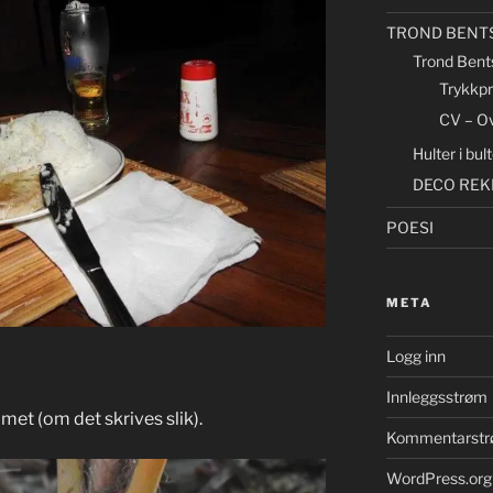
TROND BENT
Trond Bent
Trykkp
CV – Ov
Hulter i bu
DECO REK
POESI
META
Logg inn
Innleggsstrøm
et (om det skrives slik).
Kommentarst
WordPress.org