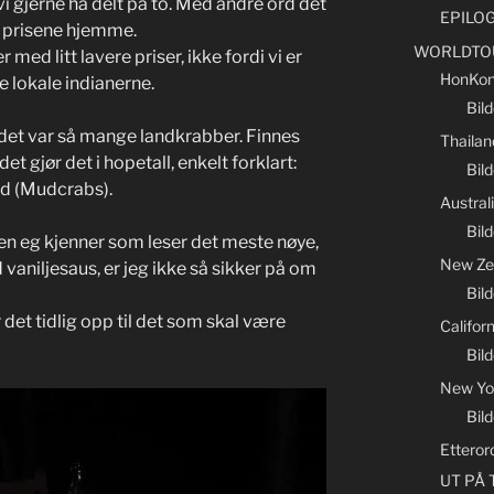
vi gjerne ha delt på to. Med andre ord det
EPILO
v prisene hjemme.
WORLDTO
 med litt lavere priser, ikke fordi vi er
HonKon
e lokale indianerne.
Bil
d, det var så mange landkrabber. Finnes
Thailan
t gjør det i hopetall, enkelt forklart:
Bild
nd (Mudcrabs).
Austral
Bild
en eg kjenner som leser det meste nøye,
New Ze
vaniljesaus, er jeg ikke så sikker på om
Bil
det tidlig opp til det som skal være
Califor
Bild
New Yo
Bil
Etteror
UT PÅ T