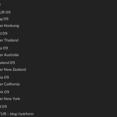
G
UR 09
g 09
der Honkong
d 09
er Thailand
ia 09
er Australia
aland 09
der New Zealand
nia 09
er California
rk 09
der New York
d 09
UR – blog i bokform