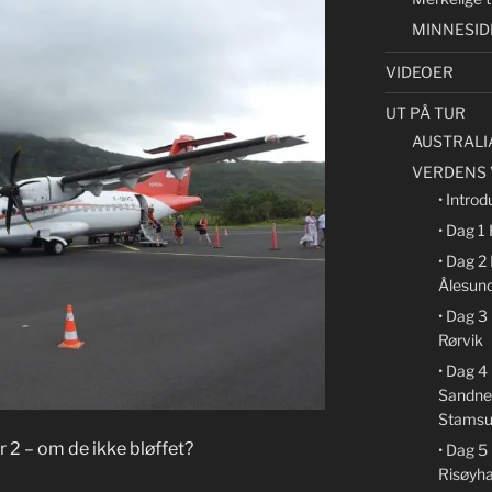
MINNESID
VIDEOER
UT PÅ TUR
AUSTRALI
VERDENS 
• Introd
• Dag 1
• Dag 2
Ålesun
• Dag 3
Rørvik
• Dag 4
Sandne
Stamsu
 2 – om de ikke bløffet?
• Dag 5
Risøyh