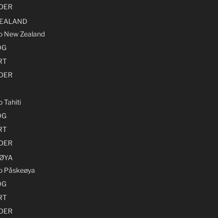
LDER
EALAND
ro New Zealand
OG
RT
LDER
o Tahiti
OG
RT
LDER
ØYA
ro Påskeøya
OG
RT
LDER