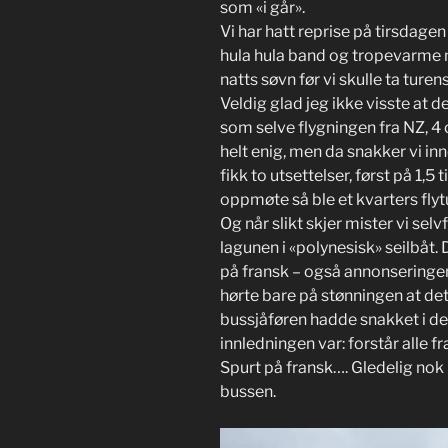
som «i går».
Vi har hatt reprise på tirsdage
hula hula band og tropevarme m
natts søvn før vi skulle ta turens
Veldig glad jeg ikke visste at 
som selve flygningen fra NZ, 4 
helt enig, men da snakker vi inn
fikk to utsettelser, først på 1,5
oppmøte så ble et kvarters flyt
Og når slikt skjer mister vi sel
lagunen i «polynesisk» seilbåt. D
på fransk – også annonseringen 
hørte bare på stønningen at de
bussjåføren hadde snakket i det
innledningen var: forstår alle f
Spurt på fransk…. Gledelig nok 
bussen.