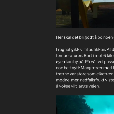
Her skal det bli godt å bo noen
I regnet gikk vi til butikken. At 
temperaturen. Bort i mot 6 kilom
øyen kan by på. På vår vei pas
noe helt nytt: Mangotrær med fru
trærne var store som eiketrær
modne, men nedfallsfrukt viste 
å vokse vilt langs veien.