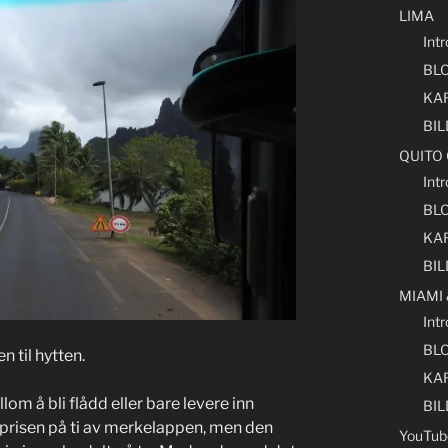
LIMA
Int
BL
KA
BI
QUITO
Int
BL
KA
BI
MIAMI
Int
BL
 til hytten.
KA
om å bli flådd eller bare levere inn
BI
 prisen på ti av merkelappen, men den
YouTub