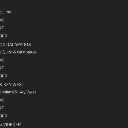
ro Lima
OG
RT
LDER
 OG GALAPAGOS
ro Quito & Galapagos
OG
RT
LDER
 & KEY WEST
ro Miami & Key West
OG
RT
LDER
e-VIDEOER