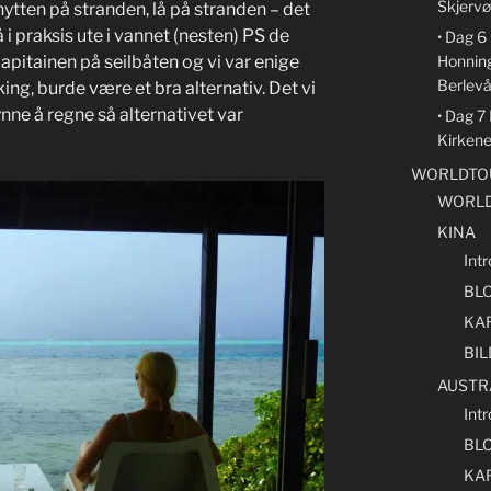
Skjervø
 hytten på stranden, lå på stranden – det
lå i praksis ute i vannet (nesten) PS de
• Dag 
Honnin
capitainen på seilbåten og vi var enige
Berlev
ng, burde være et bra alternativ. Det vi
ynne å regne så alternativet var
• Dag 7
Kirken
WORLDTOU
WORLD
KINA
Intr
BL
KA
BI
AUSTR
Intr
BL
KA