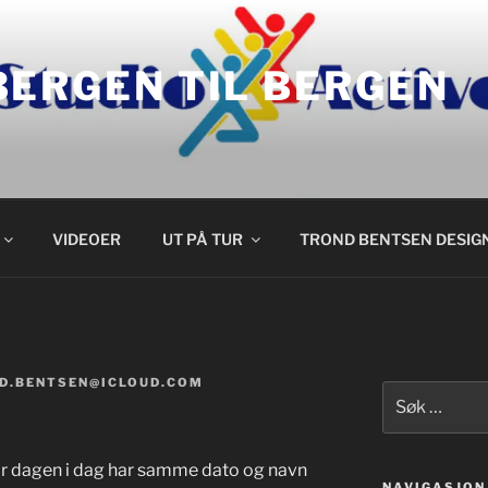
BERGEN TIL BERGEN
VIDEOER
UT PÅ TUR
TROND BENTSEN DESIG
D.BENTSEN@ICLOUD.COM
Søk
etter:
s når dagen i dag har samme dato og navn
NAVIGASJON