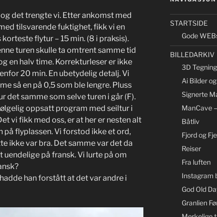
n og det trengte vi. Etter ankomst med
STARTSIDE
ed tilsvarende fuktighet, fikk vi en
Gode WEBs
 korteste flytur – 15 min. (8 i praksis).
denne turen skulle ta omtrent samme tid
BILLEDARKIV
og en halv time. Korrekturleser er ikke
3D Tegning 
enfor 20 min. En ubetydelig detalj. Vi
Ai Bilder o
 time så en på 0,5 som ble lengre. Pluss
Signerte Ma
ur det samme som selve turen i går (F).
ManCave –
vfølgelig oppsatt program med seiltur i
et vi fikk med oss, er at her er nesten alt
Båtliv
på flyplassen. Vi forstod ikke et ord,
Fjord og Fjel
tte ikke var bra. Det samme var det da
Reiser
 uendelige på fransk. Vi lurte på om
Fra luften
ransk?
Instagram b
hadde han forstått at det var andre i
God Old Day
Granlien Fø
Merkelige t