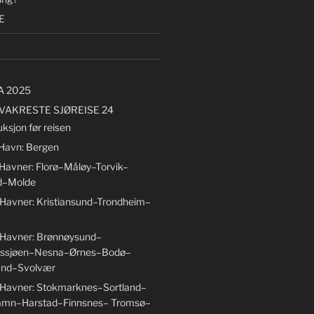
E
A 2025
VAKRESTE SJØREISE 24
uksjon før reisen
 Havn: Bergen
 Havner: Florø–Måløy–Torvik–
d–Molde
 Havner: Kristiansund–Trondheim–
 Havner: Brønnøysund–
ssjøen–Nesna–Ørnes–Bodø–
nd–Svolvær
 Havner: Stokmarknes–Sortland–
amn–Harstad–Finnsnes– Tromsø–