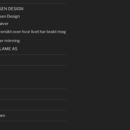
SEN DESIGN
sen Design
røver
ersikt over hvor livet har brakt meg
lter mimring
LAME AS
røm