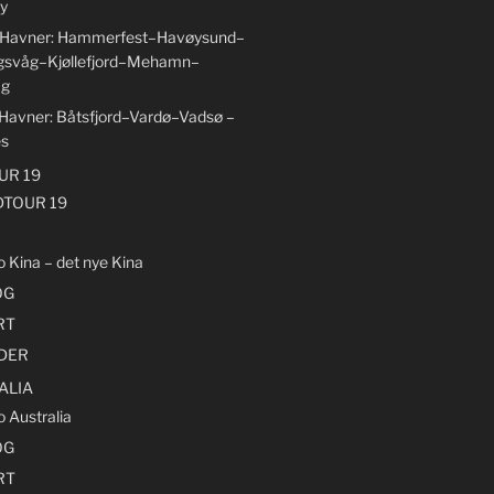
y
6 Havner: Hammerfest–Havøysund–
gsvåg–Kjøllefjord–Mehamn–
åg
 Havner: Båtsfjord–Vardø–Vadsø –
es
R 19
TOUR 19
o Kina – det nye Kina
OG
RT
LDER
ALIA
o Australia
OG
RT