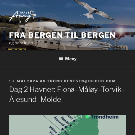
Gå
til
innhold
FRA BERGEN TIL BERGEN
og hem igjen
Meny
PUBLISERT
13. MAI 2024
AV
TROND.BENTSEN@ICLOUD.COM
Dag 2 Havner: Florø–Måløy–Torvik–
Ålesund–Molde