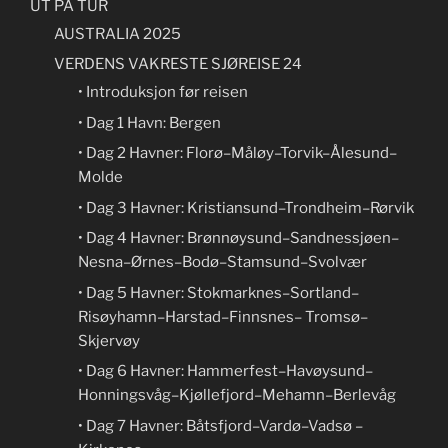
UT PÅ TUR
AUSTRALIA 2025
VERDENS VAKRESTE SJØREISE 24
• Introduksjon før reisen
• Dag 1 Havn: Bergen
• Dag 2 Havner: Florø–Måløy–Torvik–Ålesund–
Molde
• Dag 3 Havner: Kristiansund–Trondheim–Rørvik
• Dag 4 Havner: Brønnøysund–Sandnessjøen–
Nesna–Ørnes–Bodø–Stamsund–Svolvær
• Dag 5 Havner: Stokmarknes–Sortland–
Risøyhamn–Harstad–Finnsnes– Tromsø–
Skjervøy
• Dag 6 Havner: Hammerfest–Havøysund–
Honningsvåg–Kjøllefjord–Mehamn–Berlevåg
• Dag 7 Havner: Båtsfjord–Vardø–Vadsø –