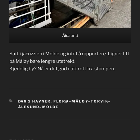
Ålesund
Satt i jacuzzien i Molde og intet å rapportere. Ligner litt
på Måløy bare lengre utstrekt.
Kjedelig by? Nå er det god natt rett fra stampen.
KATEGORIER
DAG 2 HAVNER: FLORØ–MÅLØY–TORVIK–
ÅLESUND–MOLDE
Innleggsnavigasjon