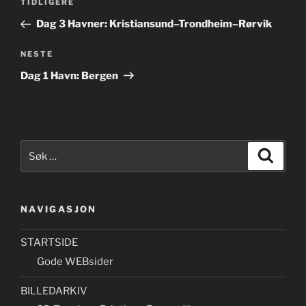
Forrige
TIDLIGERE
innlegg
Dag 3 Havner: Kristiansund–Trondheim–Rørvik
Neste
NESTE
innlegg
Dag 1 Havn: Bergen
Søk
Søk
etter:
NAVIGASJON
STARTSIDE
Gode WEBsider
BILLEDARKIV