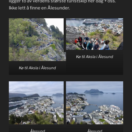
ligger to av verdens største turistskip her dag + oss.
Ikke lett å finne en Ålesunder.
Kø til Aksla i Ålesund
Kø til Aksla i Ålesund
Ålesund
Ålesund