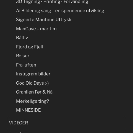
3D Tegning • Printing • Forvandling
Ai Bilder og sang – en spennende utvikling
Signerte Maritime Uttrykk
ManCave – maritim
Båtliv
Fjord og Fjell
Reiser
Fra luften
Instagram bilder
God Old Days ;-)
Granlien Før & Nå
Merkelige ting?
MINNESIDE
VIDEOER