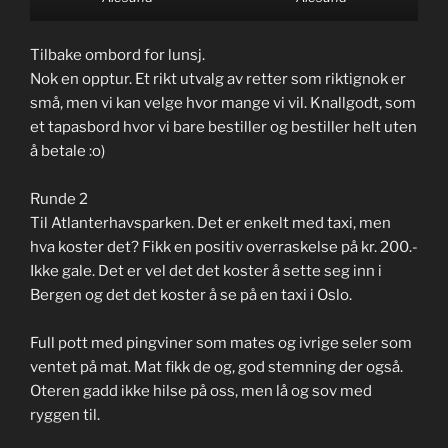
Tilbake ombord for lunsj.
Nok en opptur. Et rikt utvalg av retter som riktignok er
små, men vi kan velge hvor mange vi vil. Knallgodt, som
et tapasbord hvor vi bare bestiller og bestiller helt uten
å betale :o)
Runde 2
Til Atlanterhavsparken. Det er enkelt med taxi, men
hva koster det? Fikk en positiv overraskelse på kr. 200.-
Ikke gale. Det er vel det det koster å sette seg inn i
Bergen og det det koster å se på en taxi i Oslo.
Full pott med pingviner som mates og ivrige seler som
ventet på mat. Mat fikk de og, god stemning der også.
Oteren gadd ikke hilse på oss, men lå og sov med
ryggen til.