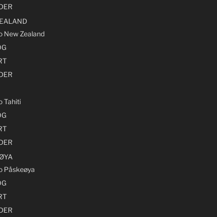
LDER
EALAND
ro New Zealand
OG
RT
LDER
o Tahiti
OG
RT
LDER
ØYA
ro Påskeøya
OG
RT
LDER