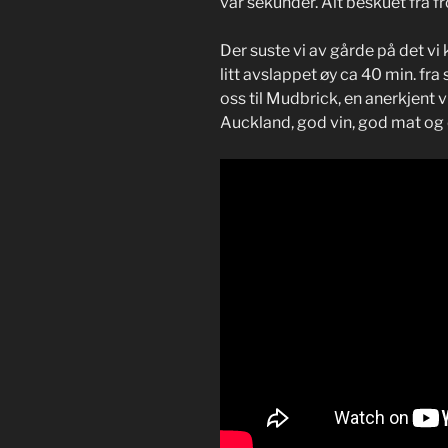
var sekunder. Alt beskuet fra f
Der suste vi av gårde på det vi
litt avslappet øy ca 40 min. fr
oss til Mudbrick, en anerkjent 
Auckland, god vin, god mat og 