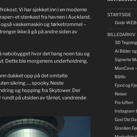
frokost. Vi har sjekket inn i en moderne
STARTSIDE
kraper» et stenkast fra havnen i Auckland.
Gode WEBs
alt, også vaskemaskin og tørketrommel –
lk trenger ikke å gå på andre siden av
BILLEDARKIV
3D Tegning 
Ai Bilder o
 på nabobygget hvor det hang noen tau og
Signerte Ma
ut. Dette ble morgenens underholdning.
ManCave –
ann dukket opp på det omtalte
Båtliv
uten sikring….. spooky. Neste
Fjord og Fjel
dring og hopping fra Skytower. Der
Reiser
 rundt på utsiden av tårnet, vandrende
Fra luften
Instagram b
God Old Day
Granlien Fø
Merkelige t