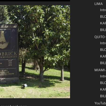
LIMA
Int
BL
KA
BI
QUITO
Int
BL
KA
BI
MIAMI
Int
BL
KA
BI
YouTub