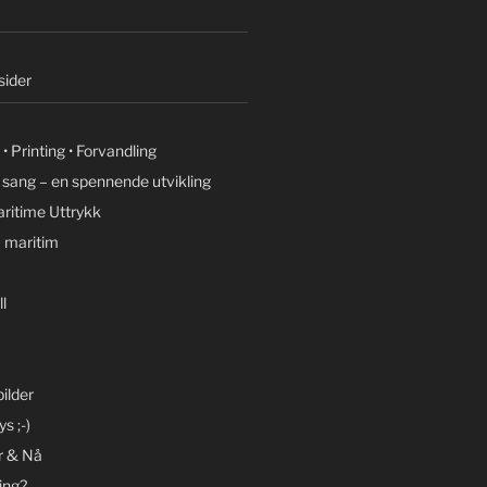
ider
• Printing • Forvandling
g sang – en spennende utvikling
ritime Uttrykk
 maritim
l
ilder
s ;-)
r & Nå
ing?