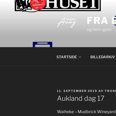
Gå
til
innhold
FRA 
og hem igjen
STARTSIDE
BILLEDARKIV
PUBLISERT
11. SEPTEMBER 2019
AV
TRON
Aukland dag 17
Waiheke – Mudbrick Wineyard