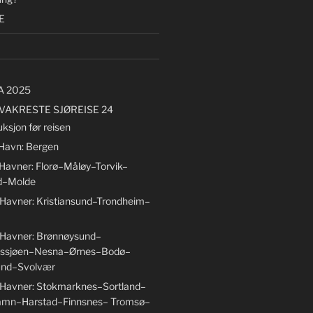
E
A 2025
VAKRESTE SJØREISE 24
uksjon før reisen
 Havn: Bergen
 Havner: Florø–Måløy–Torvik–
d–Molde
 Havner: Kristiansund–Trondheim–
 Havner: Brønnøysund–
ssjøen–Nesna–Ørnes–Bodø–
nd–Svolvær
 Havner: Stokmarknes–Sortland–
amn–Harstad–Finnsnes– Tromsø–