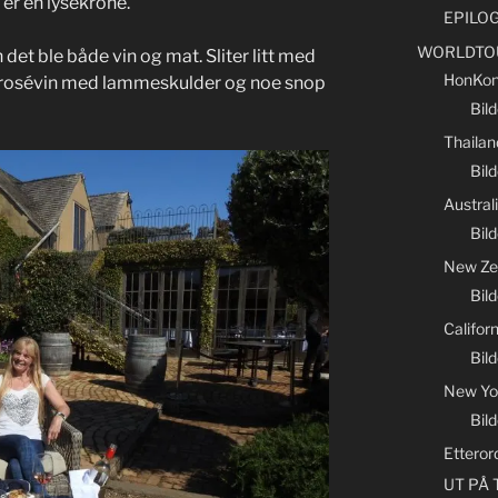
 er en lysekrone.
EPILO
WORLDTO
 det ble både vin og mat. Sliter litt med
HonKon
g rosévin med lammeskulder og noe snop
Bil
Thailan
Bild
Austral
Bild
New Ze
Bil
Califor
Bild
New Yo
Bil
Etteror
UT PÅ T