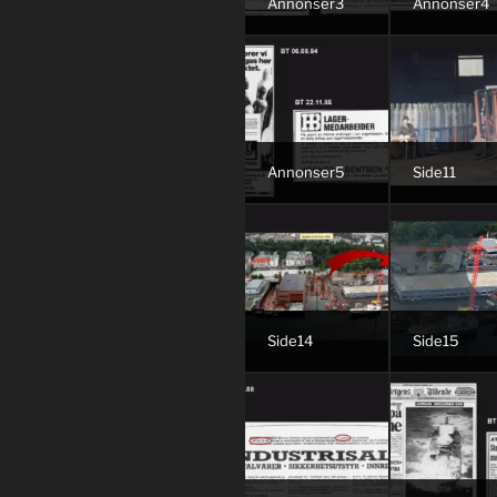
Annonser3
Annonser4
Annonser5
Side11
Side14
Side15