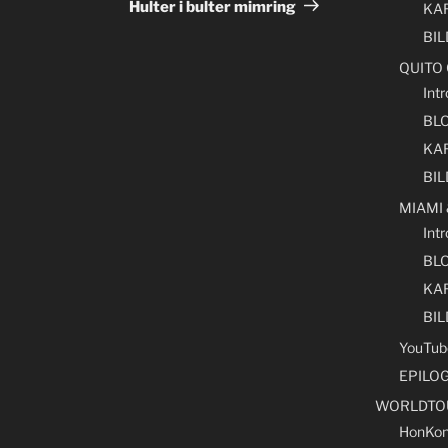
innlegg
Hulter i bulter mimring
KA
BI
QUITO
Int
BL
KA
BI
MIAMI
Int
BL
KA
BI
YouTub
EPILO
WORLDTO
HonKon