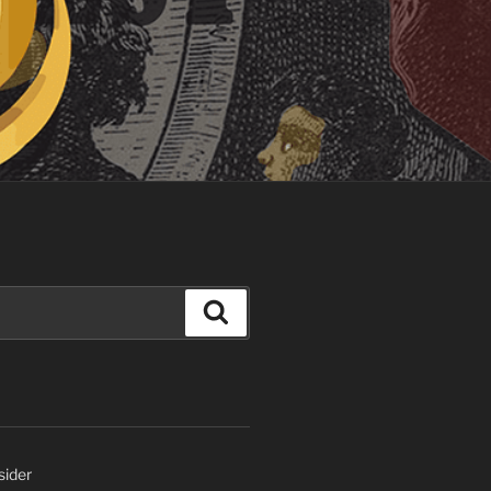
Søk
ider