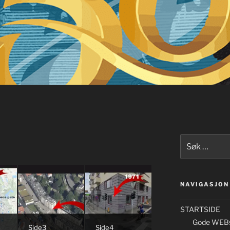
Søk
etter:
NAVIGASJON
STARTSIDE
Gode WEBs
Side3
Side4