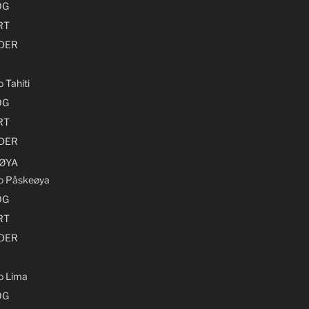
OG
RT
LDER
o Tahiti
OG
RT
LDER
ØYA
ro Påskeøya
OG
RT
LDER
ro Lima
OG