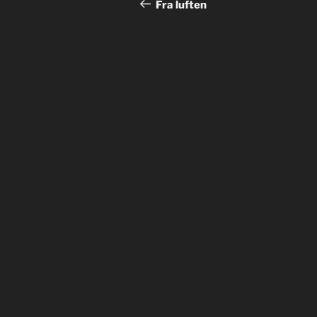
innlegg
Fra luften