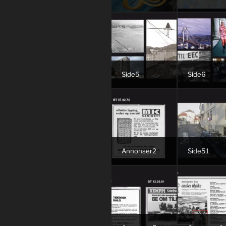
Side5
Side6
Annonser2
Side51