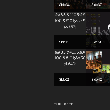
Side36
Side37
Side19
Side50
Side21
Side42
Innleggsnavigasjon
Forrige
TIDLIGERE