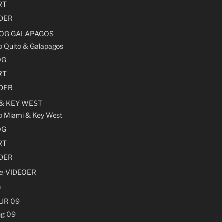
RT
LDER
 OG GALAPAGOS
ro Quito & Galapagos
OG
RT
LDER
 & KEY WEST
ro Miami & Key West
OG
RT
LDER
e-VIDEOER
G
UR 09
g 09