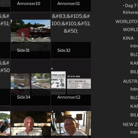
Annonser10
Annonser11
• Dag 7
Kirken
WORLDTOU
WORLD
KINA
Intr
Side31
Side32
BL
KA
BI
AUSTR
Intr
Side34
Annonser12
BL
KA
BI
NEW Z
Int