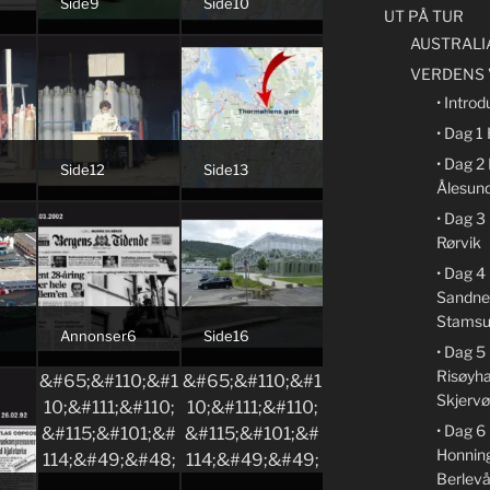
Side9
Side10
UT PÅ TUR
AUSTRALI
VERDENS 
• Introd
• Dag 1
• Dag 2
Side12
Side13
Ålesun
• Dag 3
Rørvik
• Dag 4
Sandne
Stamsu
Annonser6
Side16
• Dag 5
Risøyh
Skjervø
• Dag 
Honnin
Berlev