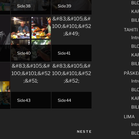
BL
Side38
Side39
KA
BI
TAHITI
Intr
BL
Side40
Side41
KA
BI
PÅSKE
Int
BL
KA
Side43
Side44
BI
LIMA
Int
NESTE
Neste
BL