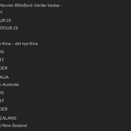
 Havner: Båtsfjord–Vardø–Vadsø –
es
R 19
TOUR 19
o Kina – det nye Kina
OG
RT
LDER
ALIA
o Australia
OG
RT
LDER
EALAND
ro New Zealand