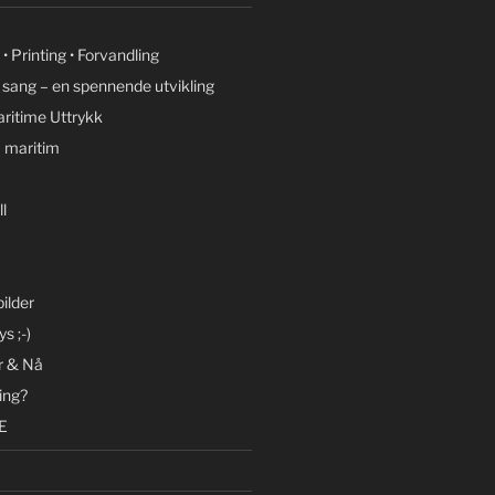
• Printing • Forvandling
g sang – en spennende utvikling
ritime Uttrykk
 maritim
l
ilder
s ;-)
r & Nå
ing?
E