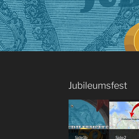
Jubileumsfest
Side1b
Side2