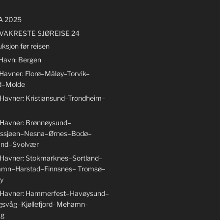
A 2025
VAKRESTE SJØREISE 24
uksjon før reisen
 Havn: Bergen
 Havner: Florø–Måløy–Torvik–
d–Molde
 Havner: Kristiansund–Trondheim–
 Havner: Brønnøysund–
ssjøen–Nesna–Ørnes–Bodø–
nd–Svolvær
 Havner: Stokmarknes–Sortland–
amn–Harstad–Finnsnes– Tromsø–
y
6 Havner: Hammerfest–Havøysund–
gsvåg–Kjøllefjord–Mehamn–
åg