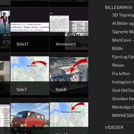
BILLEDARKIV
3D Tegning 
Ai Bilder o
Signerte Ma
ManCave –
Side17
Annonser1
Båtliv
Fjord og Fjel
Reiser
Fra luften
Instagram b
Side7
Side8
God Old Day
Granlien Fø
Merkelige t
MINNESID
VIDEOER