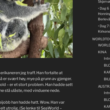
Skjervø
• Dag 
Honnin
Berlev
• Dag 7
Kirken
WORLDTOU
WORLD
KINA
Intr
BL
KA
rikaneren jeg traff. Han fortalte at
nå er svært høy, mye på grunn av gjenger.
BI
hold – er et stort problem. Han hadde sett
AUSTR
ene stå ulåste, med vinduene nede.
Intr
BL
 bijobb han hadde hatt. Wow. Han var
KA
elt utrolig. (Se lenke til SeaWorld –