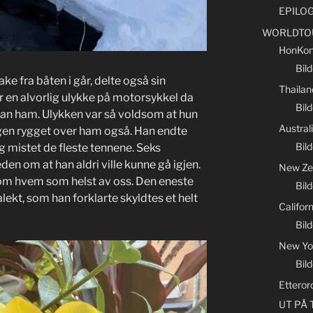
EPILO
WORLDTO
HonKon
Bil
ke fra båten i går, delte også sin
Thailan
r en alvorlig ulykke på motorsykkel da
Bild
ran ham. Ulykken var så voldsom at hun
Austral
ingen rygget over ham også. Han endte
Bild
 mistet de fleste tennene. Seks
en om at han aldri ville kunne gå igjen.
New Ze
 som hvem som helst av oss. Den eneste
Bil
alekt, som han forklarte skyldtes et helt
Califor
Bild
New Yo
Bil
Etteror
UT PÅ T