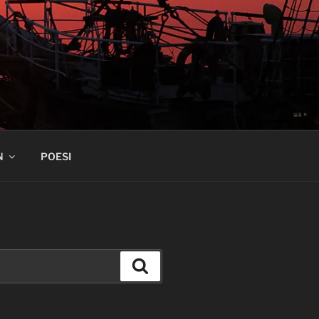
N
POESI
Søk