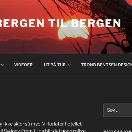
BERGEN TIL BERGEN
VIDEOER
UT PÅ TUR
TROND BENTSEN DESIG
Søk
etter:
g ikke skjer så mye. Vi forlater hotellet
til Sydney. Frem til da blir det noen rolige
NAVIGASJON