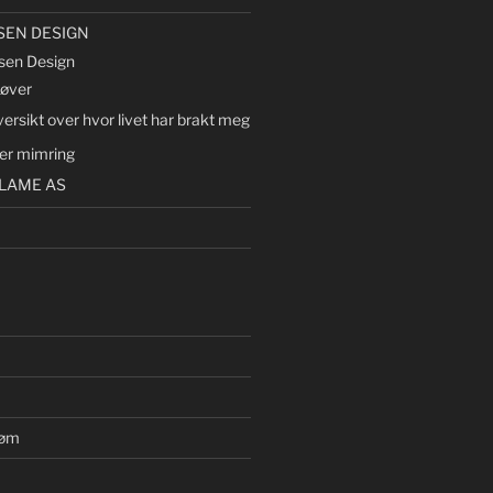
SEN DESIGN
sen Design
røver
ersikt over hvor livet har brakt meg
lter mimring
LAME AS
røm