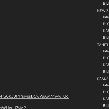
BI
NEW Z
Int
BL
KA
BI
TAHITI
Intr
BL
KA
BI
PÅSKE
Int
BL
s/-hpPS6k39PI?si=ssD5wVuAw7mvw_Qq
KA
BI
/j4mWUguUZyM?