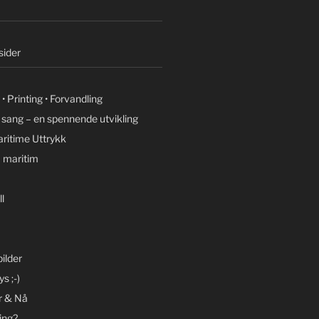
ider
• Printing • Forvandling
g sang – en spennende utvikling
ritime Uttrykk
 maritim
l
ilder
s ;-)
r & Nå
ing?