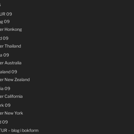
G
UR 09
g 09
der Honkong
d 09
er Thailand
ia 09
er Australia
aland 09
der New Zealand
nia 09
er California
rk 09
der New York
d 09
UR – blog i bokform