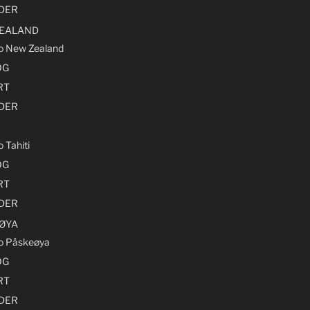
LDER
EALAND
ro New Zealand
OG
RT
LDER
o Tahiti
OG
RT
LDER
ØYA
ro Påskeøya
OG
RT
LDER