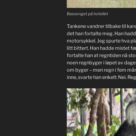
Bassenget på hotellet
Tankene vandrer tilbake til kar
det han fortalte meg. Han hadde
motorsykkel. Jeg spurte hva pla
litt bittert. Han hadde mistet f
fortalte han at regntiden nå st
noen regnbyger i løpet av dagen
om byger – men regn i fem mån
inne, svarte han enkelt: Nei. Reg