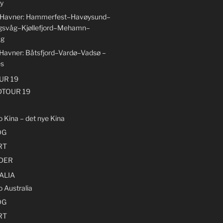
y
6 Havner: Hammerfest–Havøysund–
gsvåg–Kjøllefjord–Mehamn–
åg
 Havner: Båtsfjord–Vardø–Vadsø –
es
R 19
TOUR 19
o Kina – det nye Kina
OG
RT
LDER
ALIA
o Australia
OG
RT