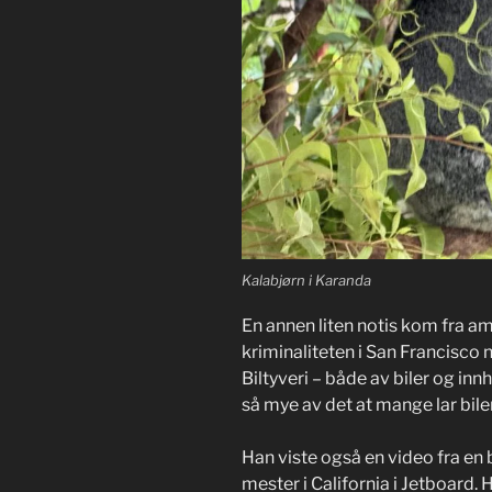
Kalabjørn i Karanda
En annen liten notis kom fra ame
kriminaliteten i San Francisco 
Biltyveri – både av biler og inn
så mye av det at mange lar bil
Han viste også en video fra en
mester i California i Jetboard. H