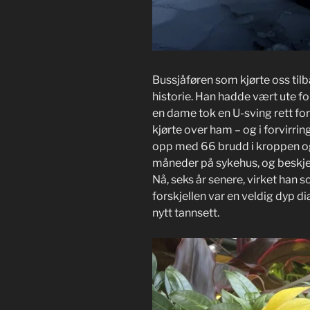
Bussjåføren som kjørte oss tilba
historie. Han hadde vært ute fo
en dame tok en U-sving rett fo
kjørte over ham – og i forvirr
opp med 66 brudd i kroppen og
måneder på sykehus, og beskjed
Nå, seks år senere, virket han
forskjellen var en veldig dyp di
nytt tannsett.