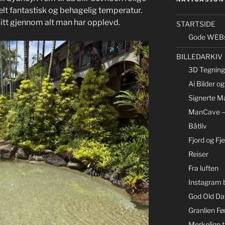
lt fantastisk og behagelig temperatur.
 litt gjennom alt man har opplevd.
STARTSIDE
Gode WEBs
BILLEDARKIV
3D Tegning 
Ai Bilder o
Signerte Ma
ManCave –
Båtliv
Fjord og Fjel
Reiser
Fra luften
Instagram b
God Old Day
Granlien Fø
Merkelige t