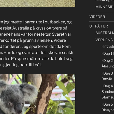
MINNESID
VIDEOER
en jeg møtte i baren ute i outbacken, og
UT PÅ TUR
 reist Australia på kryss og tvers på
AUSTRALI
nene hans var for neste tur. Svaret var
VERDENS 
ørerkortet på grunn av helsen. Videre
od for døren. Jeg spurte om det da kom
• Introd
. Han lo og svarte at det ikke var snakk
• Dag 1
eder. På spørsmål om alle da holdt seg
• Dag 2
n gjør deg bare litt våt.
Ålesun
• Dag 3
Rørvik
• Dag 4
Sandne
Stamsu
• Dag 5
Risøyh