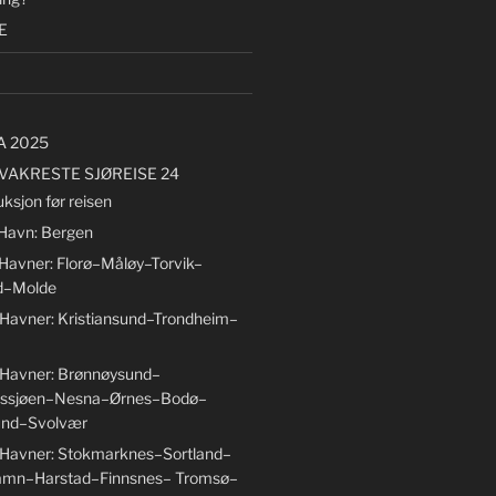
E
A 2025
VAKRESTE SJØREISE 24
uksjon før reisen
 Havn: Bergen
 Havner: Florø–Måløy–Torvik–
d–Molde
 Havner: Kristiansund–Trondheim–
 Havner: Brønnøysund–
ssjøen–Nesna–Ørnes–Bodø–
nd–Svolvær
 Havner: Stokmarknes–Sortland–
amn–Harstad–Finnsnes– Tromsø–