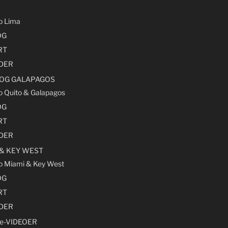
ro Lima
OG
RT
LDER
 OG GALAPAGOS
ro Quito & Galapagos
OG
RT
LDER
 & KEY WEST
ro Miami & Key West
OG
RT
LDER
e-VIDEOER