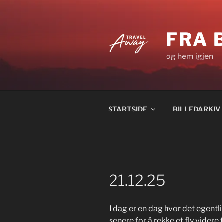
Gå
til
innhold
FRA 
og hem igjen
STARTSIDE
BILLEDARKIV
21.12.25
I dag er en dag hvor det egentli
senere for å rekke et fly videre 