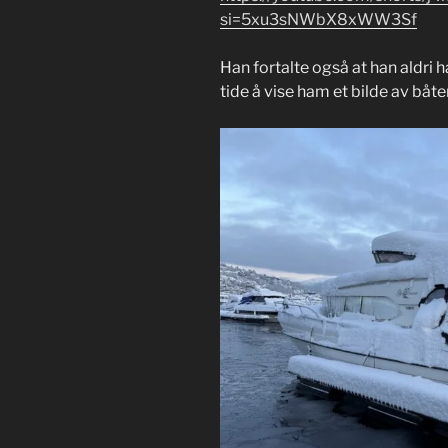
si=5xu3sNWbX8xWW3Sf
Han fortalte også at han aldri 
tide å vise ham et bilde av båten 