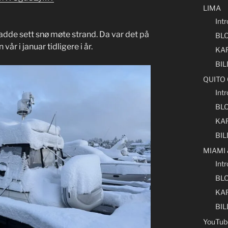
LIMA
Int
hadde sett snø møte strand. Da var det på
BL
vår i januar tidligere i år.
KA
BI
QUITO
Int
BL
KA
BI
MIAMI
Int
BL
KA
BI
YouTub