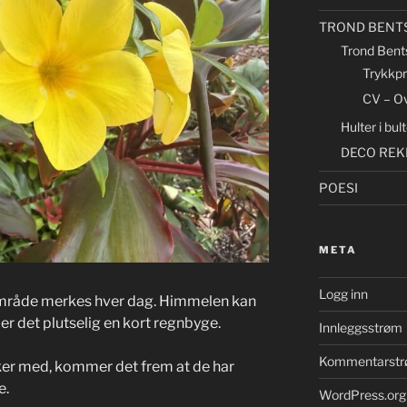
TROND BENT
Trond Bent
Trykkp
CV – Ov
Hulter i bu
DECO REK
POESI
META
Logg inn
k område merkes hver dag. Himmelen kan
er det plutselig en kort regnbyge.
Innleggsstrøm
Kommentarst
er med, kommer det frem at de har
e.
WordPress.org