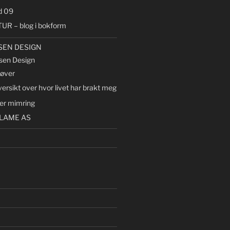
d 09
UR – blog i bokform
SEN DESIGN
sen Design
røver
ersikt over hvor livet har brakt meg
lter mimring
LAME AS