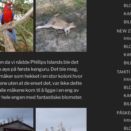
BL
KA
BI
NEW Z
Int
BL
KA
n da vi nådde Phillips Islands ble det
BI
øye på første kenguru. Det ble meg,
TAHITI
måker som hekket i en stor koloni hvor
Intr
ene uten at de enset det, var ikke dette
BL
 alle måkene kom til å ligge i en eng av
KA
 hele engen med fantastiske blomster.
BI
PÅSKE
Int
BL