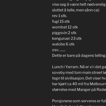
vise seg å være helt nødvendig. I
sluttet å telle, men sånn ca):
rev 1 stk.
fugl 15 stk
wombat 12 stk
piggsvin 2 stk
kenguruer 23 stk
walobe 6 stk
osv. ........
Dette er bare på dagens telling
Lunch i Yarram. Nå er vi i det ga
soveby med tom main street lørda
tegn til sivilisasjon. Det viser 
har kjørt ca 40 mil fra Melbourn
størrelse med Manger på Radø
Porsjonene som serveres er fu