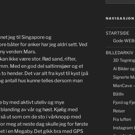
NAVIGASJON
STARTSIDE
net jeg til Singapore og
Gode WEBs
e båter for anker har jeg aldri sett. Ved
 ny verden: Mars.
BILLEDARKIV
 kan ikke være stor. Rød sand, rifter,
3D Tegning 
 mm. Med en god del saltinnsjøer og et
Ai Bilder o
to hender. Det var alt fra kyst til kyst (på
Signerte Ma
 og antall hus kunne telles dersom man
ManCave –
Båtliv
e by med aktivt uteliv og mye
Fjord og Fjel
 blanding av vår og høst. Kjølig med
Reiser
 så ut som om de sto i vårknopp med
Fra luften
for meg at neste dag skulle jeg for første
Instagram b
det i en Megaby. Det gikk bra med GPS