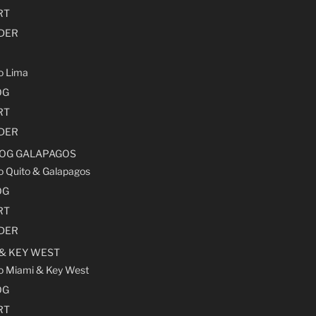
RT
LDER
ro Lima
OG
RT
LDER
 OG GALAPAGOS
ro Quito & Galapagos
OG
RT
LDER
 & KEY WEST
ro Miami & Key West
OG
RT