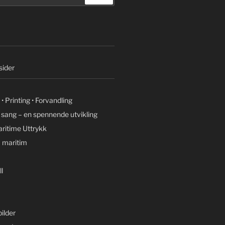
ider
• Printing • Forvandling
g sang – en spennende utvikling
ritime Uttrykk
 maritim
l
ilder