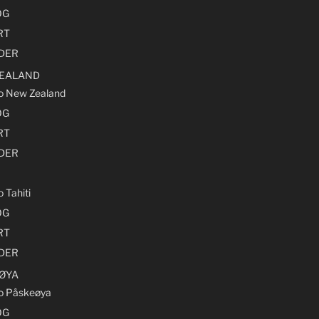
OG
RT
LDER
EALAND
ro New Zealand
OG
RT
LDER
o Tahiti
OG
RT
LDER
ØYA
ro Påskeøya
OG