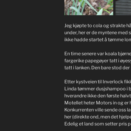
Jeg kjøpte to cola og strakte 
under, her er de myntene med st
ikke hadde startet å tømme lo
En time senere var koala bjørn
fargerike papegøyer tatt i øye
tatt i lanken. Den bare stod der .
Etter kystveien til Inverlock fi
Linda tømmer dusjshampoo i bad
hverandre ikke den første hal
Motellet heter Motors in og er h
Konkurrenten ville sende oss l
her (direkte ond, men det hjel
Edelig et land som setter pris p