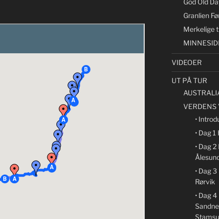
God Old Day
Granlien Fø
Merkelige t
MINNESID
VIDEOER
UT PÅ TUR
AUSTRALI
VERDENS 
• Introd
• Dag 1
• Dag 2
Ålesun
• Dag 3
Rørvik
• Dag 4
Sandne
Stamsu