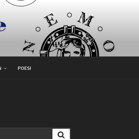
N
POESI
Søk