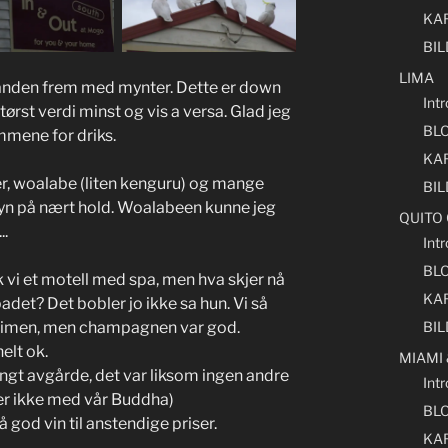
KA
BI
LIMA
hånden frem med mynter. Dette er down
Int
ørst verdi minst og vis a versa. Glad jeg
BL
mmene for driks.
KA
er, woalabe (liten kenguru) og mange
BI
syn på nært hold. Woalabeen kunne jeg
QUITO
..
Int
BL
kk vi et motell med spa, men hva skjer nå
KA
et? Det bobler jo ikke sa hun. Vi så
vtimen, men champagnen var god.
BI
elt ok.
MIAMI
angt avgårde, det var liksom ingen andre
Int
per ikke med vår Buddha)
BL
å god vin til anstendige priser.
KA