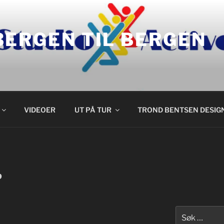
BERGEN TIL BERGEN
VIDEOER
UT PÅ TUR
TROND BENTSEN DESIG
9
Søk
etter: