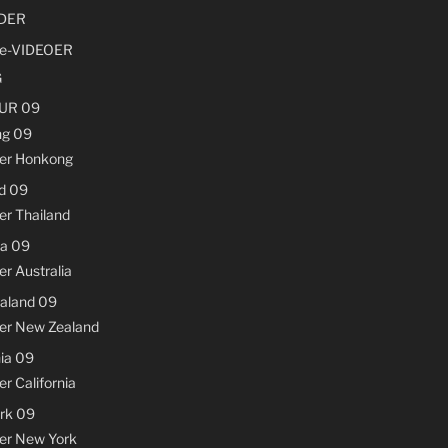
LDER
e-VIDEOER
G
UR 09
g 09
der Honkong
d 09
er Thailand
ia 09
er Australia
aland 09
der New Zealand
nia 09
er California
rk 09
der New York