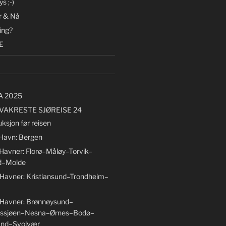
s ;-)
r & Nå
ing?
E
A 2025
VAKRESTE SJØREISE 24
uksjon før reisen
 Havn: Bergen
 Havner: Florø–Måløy–Torvik–
d–Molde
 Havner: Kristiansund–Trondheim–
 Havner: Brønnøysund–
ssjøen–Nesna–Ørnes–Bodø–
nd–Svolvær