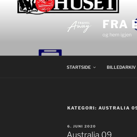
Gå
til
innhold
FRA 
og hem igjen
STARTSIDE
BILLEDARKIV
KATEGORI:
AUSTRALIA 0
PUBLISERT
6. JUNI 2020
Australia 09