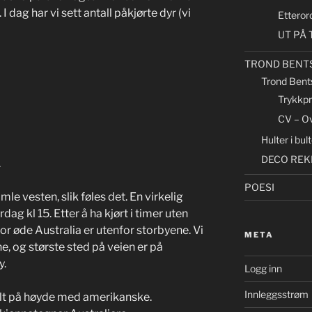
 dag har vi sett antall påkjørte dyr (vi
Etteror
UT PÅ T
TROND BENT
Trond Bent
Trykkp
CV – Ov
Hulter i bu
DECO REK
.
POESI
mle vesten, slik føles det. En virkelig
g kl 15. Etter å ha kjørt i timer uten
hvor øde Australia er utenfor storbyene. Vi
META
e, og største sted på veien er på
y.
Logg inn
Innleggsstrøm
llt på høyde med amerikanske.