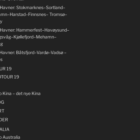
 Havner: Stokmarknes–Sortland–
amn–Harstad–Finnsnes– Tromsø–
y
6 Havner: Hammerfest–Havøysund–
gsvåg–Kjøllefjord–Mehamn–
åg
 Havner: Båtsfjord–Vardø–Vadsø –
es
R 19
TOUR 19
o Kina – det nye Kina
OG
RT
LDER
ALIA
o Australia