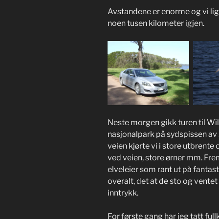
Avstandene er enorme og vi ligg
noen tusen kilometer igjen.
Neste morgen gikk turen til Wil
nasjonalpark på sydspissen av 
veien kjørte vi i store utbrent
ved veien, store ørner mm. Frem
elveleier som rant ut på fantas
overalt, det at de sto og vente
inntrykk.
For første gang har jeg tatt fu