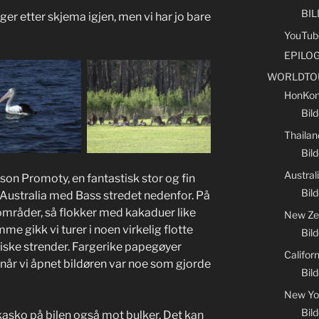
BI
er etter skjema igjen, men vi har jo bare
YouTub
EPILO
WORLDTO
HonKon
Bil
Thailan
Bild
Austral
son Promoty, en fantastisk stor og fin
Bild
Australia med Bass stredet nedenfor. På
e områder, så flokker med kakaduer like
New Ze
me gikk vi turer i noen virkelig flotte
Bil
tiske strender. Fargerike papegøyer
Califor
t når vi åpnet bildøren var noe som gjorde
Bild
New Yo
Bil
llkasko på bilen også mot bulker. Det kan