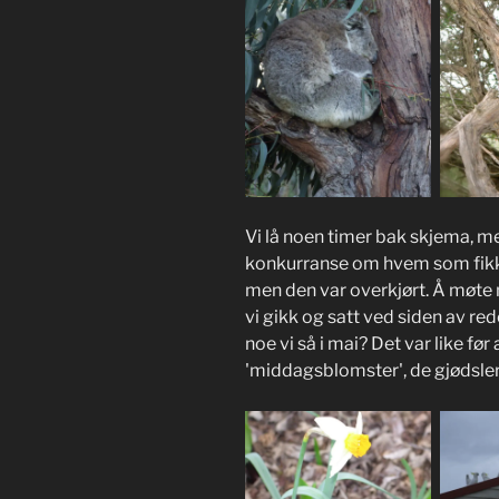
Vi lå noen timer bak skjema, me
konkurranse om hvem som fikk 
men den var overkjørt. Å møte 
vi gikk og satt ved siden av red
noe vi så i mai? Det var like før
'middagsblomster', de gjødsler