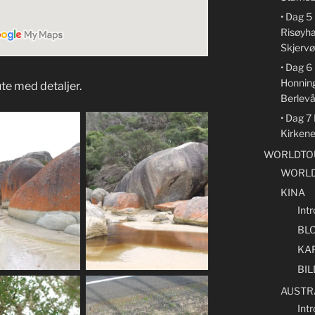
• Dag 5
Risøyh
Skjervø
• Dag 
Honnin
ute med detaljer.
Berlev
• Dag 7
Kirken
WORLDTOU
WORLD
KINA
Intr
BL
KA
BI
AUSTR
Intr